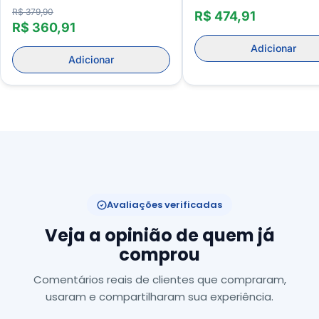
Foam Para Caminhada
R$ 379,90
R$ 474,91
R$ 360,91
Adicionar
Adicionar
Avaliações verificadas
Veja a opinião de quem já
comprou
Comentários reais de clientes que compraram,
usaram e compartilharam sua experiência.