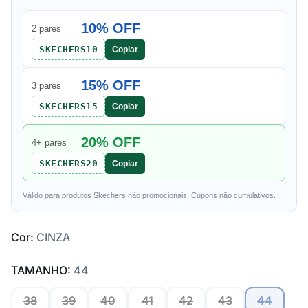
10% OFF
2 pares
SKECHERS10
Copiar
15% OFF
3 pares
SKECHERS15
Copiar
20% OFF
4+ pares
SKECHERS20
Copiar
Válido para produtos Skechers não promocionais. Cupons não cumulativos.
Cor:
CINZA
TAMANHO:
44
38
39
40
41
42
43
44