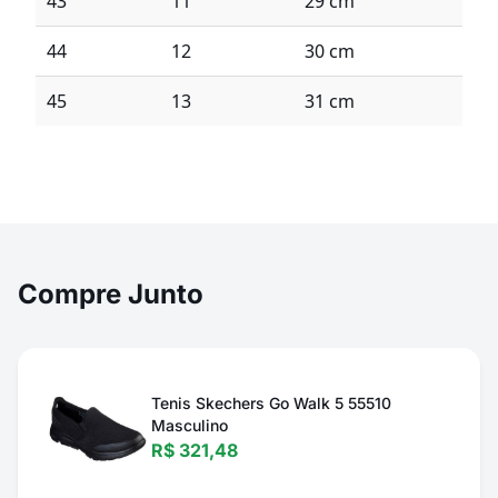
43
11
29 cm
44
12
30 cm
45
13
31 cm
Compre Junto
Tenis Skechers Go Walk 5 55510
Masculino
R$ 321,48