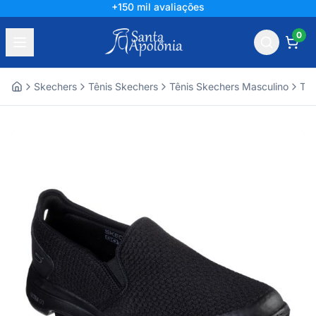
+150 mil avaliações
0
Skechers
Tênis Skechers
Tênis Skechers Masculino
Tên
Home