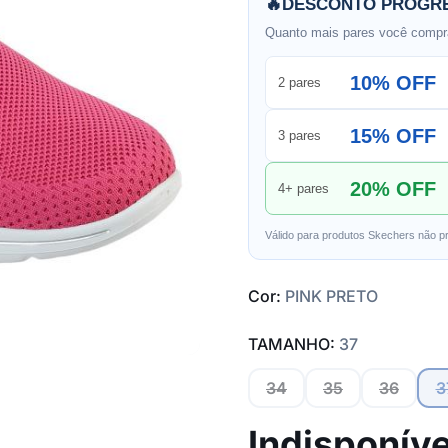
🔥
DESCONTO PROGRE
Quanto mais pares você compra
10% OFF
2 pares
15% OFF
3 pares
20% OFF
4+ pares
Válido para produtos Skechers não p
Cor:
PINK PRETO
TAMANHO:
37
34
35
36
3
Indisponíve