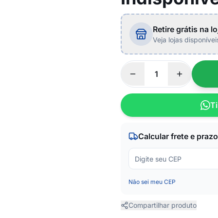
Retire grátis na lo
Veja lojas disponíve
Ti
Calcular frete e prazo
Não sei meu CEP
Compartilhar produto