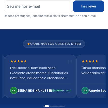
Inscrever
Receba promoções, lançamentos e dicas diretamente no seu e-mail.
O QUE NOSSOS CLIENTES DIZEM
Nota 5 de 5 estrelas
Nota 5 de 5 es
Fácil acesso. Bem localizado.
Ótimo atendime
Excelente atendimento. Funcionários
variedades de p
instruídos, educados e atenciosos.
Ambiente arejado, espaçoso e
confortável. Perfeito!
ZENHA REGINA KUSTER
Angela Soa
ZR
VERIFICADA
AS