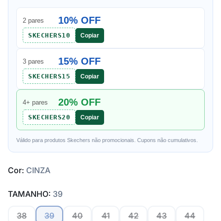
10% OFF
2 pares
SKECHERS10
Copiar
15% OFF
3 pares
SKECHERS15
Copiar
20% OFF
4+ pares
SKECHERS20
Copiar
Válido para produtos Skechers não promocionais. Cupons não cumulativos.
Cor:
CINZA
TAMANHO:
39
38
39
40
41
42
43
44