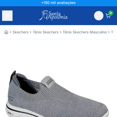
+150 mil avaliações
0
Skechers
Tênis Skechers
Tênis Skechers Masculino
Tên
Home