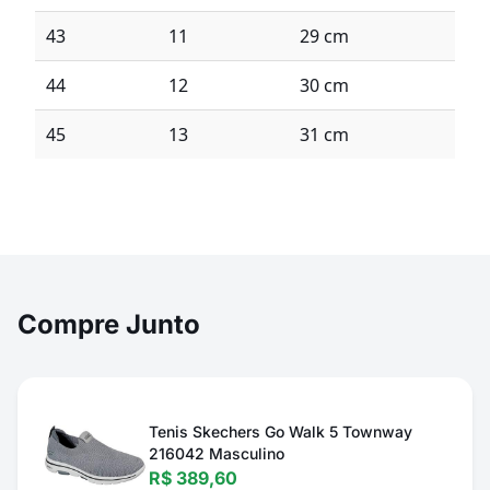
43
11
29 cm
44
12
30 cm
45
13
31 cm
Compre Junto
Tenis Skechers Go Walk 5 Townway
216042 Masculino
R$ 389,60