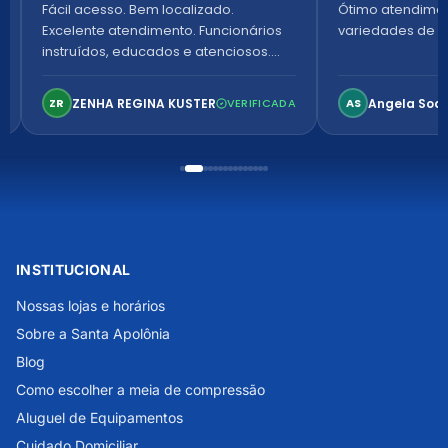
Fácil acesso. Bem localizado.
Ótimo atendime
Excelente atendimento. Funcionários
variedades de p
instruídos, educados e atenciosos.
Ambiente arejado, espaçoso e
confortável. Perfeito!
ZENHA REGINA KUSTER
Angela Soa
ZR
VERIFICADA
AS
INSTITUCIONAL
Nossas lojas e horários
Sobre a Santa Apolônia
Blog
Como escolher a meia de compressão
Aluguel de Equipamentos
Cuidado Domiciliar