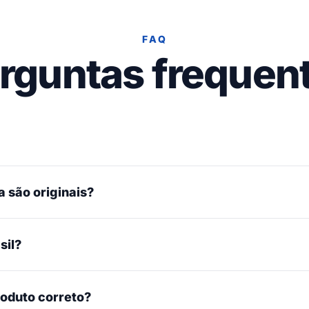
FAQ
rguntas frequen
 são originais?
sil?
roduto correto?