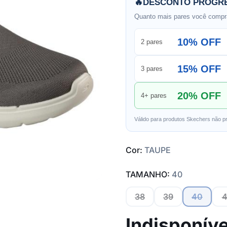
🔥
DESCONTO PROGRE
Quanto mais pares você compra
10% OFF
2 pares
15% OFF
3 pares
20% OFF
4+ pares
Válido para produtos Skechers não p
Cor:
TAUPE
TAMANHO:
40
38
39
40
4
Indisponíve