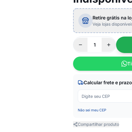
Retire grátis na lo
Veja lojas disponíve
Ti
Calcular frete e prazo
Não sei meu CEP
Compartilhar produto