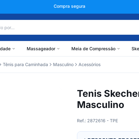
+150 mil avaliações
idade
Massageador
Meia de Compressão
Ske
Tênis para Caminhada
Masculino
Acessórios
Tenis Skeche
Masculino
Ref.: 2872616 - TPE