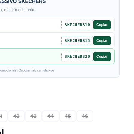
SSIVO SKECHERS
, maior o desconto.
SKECHERS10
Copiar
SKECHERS15
Copiar
SKECHERS20
Copiar
romocionais. Cupons não cumulativos.
1
42
43
44
45
46
l