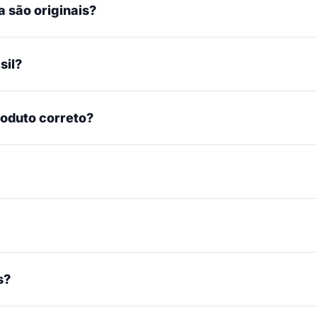
 são originais?
sil?
roduto correto?
s?