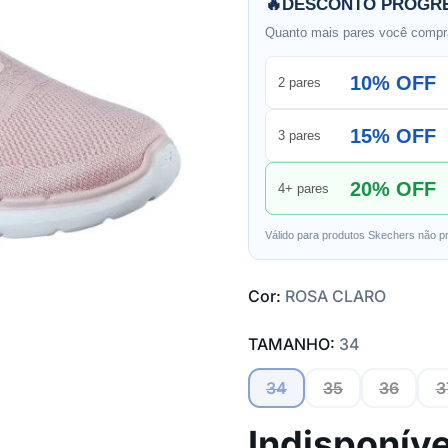
🔥
DESCONTO PROGRE
Quanto mais pares você compra
10% OFF
2 pares
15% OFF
3 pares
20% OFF
4+ pares
Válido para produtos Skechers não p
Cor:
ROSA CLARO
TAMANHO:
34
34
35
36
3
Indisponíve