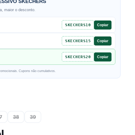
SSIVO SKECHERS
, maior o desconto.
SKECHERS10
Copiar
SKECHERS15
Copiar
SKECHERS20
Copiar
romocionais. Cupons não cumulativos.
7
38
39
l