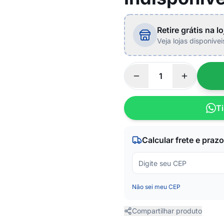
Retire grátis na lo
Veja lojas disponíve
Ti
Calcular frete e prazo
Não sei meu CEP
Compartilhar produto