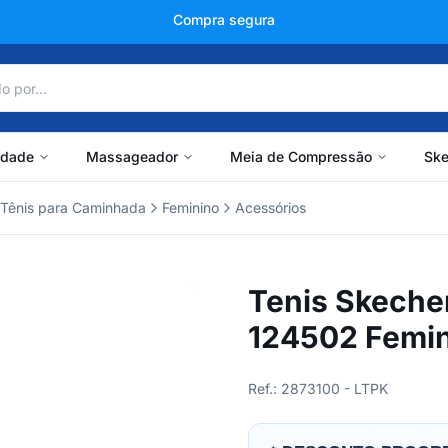
+150 mil avaliações
idade
Massageador
Meia de Compressão
Ske
Tênis para Caminhada
Feminino
Acessórios
Tenis Skeche
124502 Femi
Ref.: 2873100 - LTPK