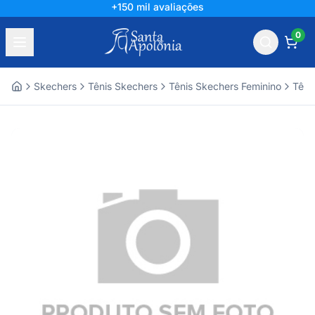
+150 mil avaliações
0
Skechers
Tênis Skechers
Tênis Skechers Feminino
Têni
Home