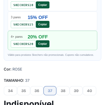
SKECHERS10
Copiar
15% OFF
3 pares
SKECHERS15
Copiar
20% OFF
4+ pares
SKECHERS20
Copiar
Válido para produtos Skechers não promocionais. Cupons não cumulativos.
Cor:
ROSE
TAMANHO:
37
34
35
36
37
38
39
40
Indisponível