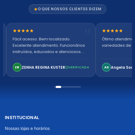
O QUE NOSSOS CLIENTES DIZEM
Nota 5 de 5 estrelas
Nota 5 de 5 es
Fácil acesso. Bem localizado.
Ótimo atendime
Excelente atendimento. Funcionários
variedades de p
instruídos, educados e atenciosos.
Ambiente arejado, espaçoso e
confortável. Perfeito!
ZENHA REGINA KUSTER
Angela Soa
ZR
VERIFICADA
AS
INSTITUCIONAL
Nossas lojas e horários