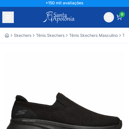
+150 mil avaliações
0
Skechers
Tênis Skechers
Tênis Skechers Masculino
Tên
Home