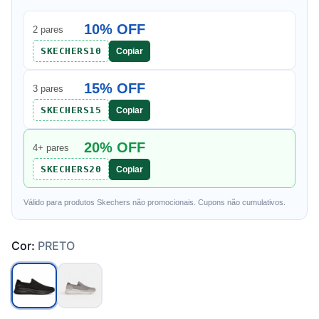
10% OFF
2 pares
SKECHERS10
Copiar
15% OFF
3 pares
SKECHERS15
Copiar
20% OFF
4+ pares
SKECHERS20
Copiar
Válido para produtos Skechers não promocionais. Cupons não cumulativos.
Cor:
PRETO