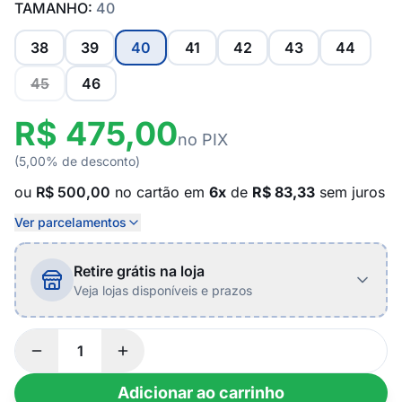
TAMANHO:
40
38
39
40
41
42
43
44
45
46
R$ 475,00
no PIX
(5,00% de desconto)
ou
R$ 500,00
no cartão em
6x
de
R$ 83,33
sem juros
Ver parcelamentos
Retire grátis na loja
Veja lojas disponíveis e prazos
Adicionar ao carrinho