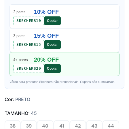
10% OFF
2 pares
SKECHERS10
Copiar
15% OFF
3 pares
SKECHERS15
Copiar
20% OFF
4+ pares
SKECHERS20
Copiar
Válido para produtos Skechers não promocionais. Cupons não cumulativos.
Cor:
PRETO
TAMANHO:
45
38
39
40
41
42
43
44