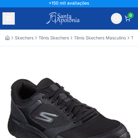
+150 mil avaliações
0
Skechers
Tênis Skechers
Tênis Skechers Masculino
Tên
Home