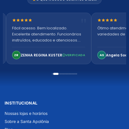
Nota 5 de 5 estrelas
Nota 5 de 5 es
Fácil acesso. Bem localizado.
Ótimo atendime
Excelente atendimento. Funcionários
variedades de p
instruídos, educados e atenciosos.
Ambiente arejado, espaçoso e
confortável. Perfeito!
ZENHA REGINA KUSTER
Angela Soa
ZR
VERIFICADA
AS
INSTITUCIONAL
Nossas lojas e horários
Sobre a Santa Apolônia