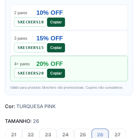
10% OFF
2 pares
SKECHERS10
Copiar
15% OFF
3 pares
SKECHERS15
Copiar
20% OFF
4+ pares
SKECHERS20
Copiar
Válido para produtos Skechers não promocionais. Cupons não cumulativos.
Cor:
TURQUESA PINK
TAMANHO:
26
21
22
23
24
25
26
27