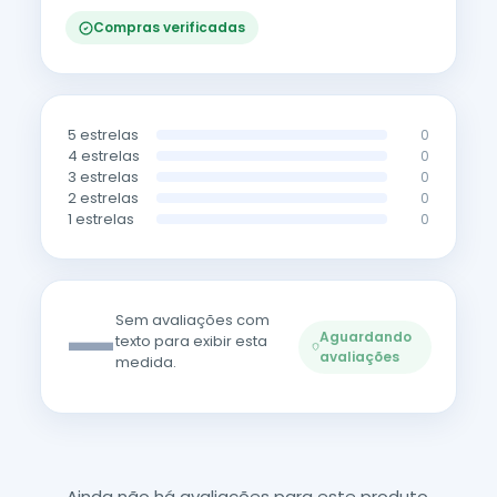
Compras verificadas
5 estrelas
0
4 estrelas
0
3 estrelas
0
2 estrelas
0
1 estrelas
0
—
Sem avaliações com
Aguardando
texto para exibir esta
avaliações
medida.
Ainda não há avaliações para este produto.