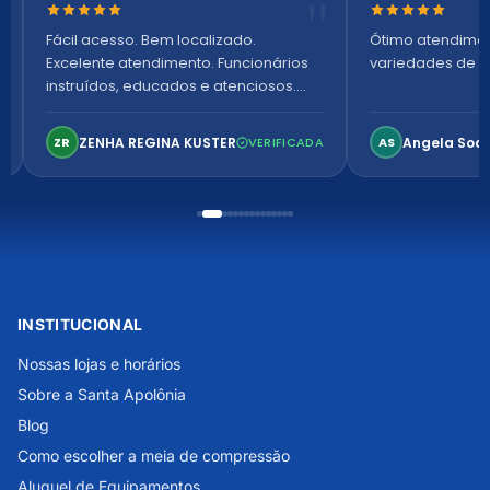
Nota 5 de 5 estrelas
Nota 5 de 5 es
Fácil acesso. Bem localizado.
Ótimo atendime
Excelente atendimento. Funcionários
variedades de p
instruídos, educados e atenciosos.
Ambiente arejado, espaçoso e
confortável. Perfeito!
ZENHA REGINA KUSTER
Angela Soa
ZR
VERIFICADA
AS
INSTITUCIONAL
Nossas lojas e horários
Sobre a Santa Apolônia
Blog
Como escolher a meia de compressão
Aluguel de Equipamentos