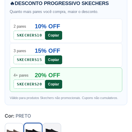
🔥
DESCONTO PROGRESSIVO SKECHERS
Quanto mais pares você compra, maior o desconto.
10% OFF
2 pares
SKECHERS10
Copiar
15% OFF
3 pares
SKECHERS15
Copiar
20% OFF
4+ pares
SKECHERS20
Copiar
Válido para produtos Skechers não promocionais. Cupons não cumulativos.
Cor:
PRETO