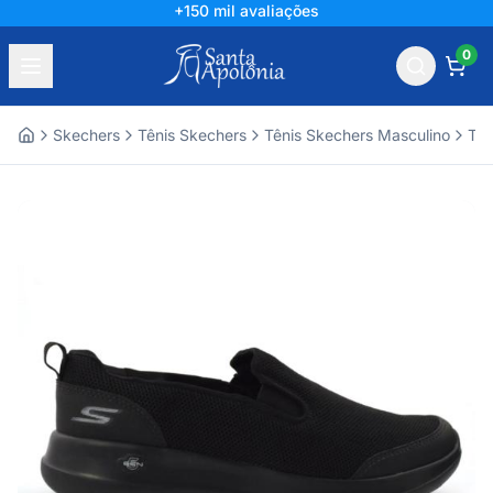
+150 mil avaliações
0
Skechers
Tênis Skechers
Tênis Skechers Masculino
Tên
Home