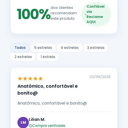
Confiável
100%
dos clientes
via
recomendam
Reclame
este produto
AQUI
Todos
5 estrelas
4 estrelas
3 estrelas
2 estrelas
1 estrela
02/06/2026
Anatômico, confortável e
bonito@
Anatômico, confortável e bonito@
Lilian M.
LM
Compra verificada