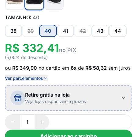
TAMANHO:
40
38
39
40
41
42
43
44
R$ 332,41
no PIX
(5,00% de desconto)
ou
R$ 349,90
no cartão em
6x
de
R$ 58,32
sem juros
Ver parcelamentos
Retire grátis na loja
Veja lojas disponíveis e prazos
Adicionar ao carrinho