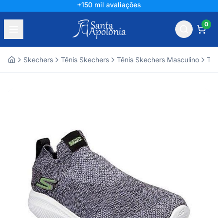
+150 mil avaliações
0
Skechers
Tênis Skechers
Tênis Skechers Masculino
Tên
Home