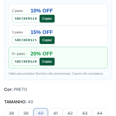
10% OFF
2 pares
SKECHERS10
Copiar
15% OFF
3 pares
SKECHERS15
Copiar
20% OFF
4+ pares
SKECHERS20
Copiar
Válido para produtos Skechers não promocionais. Cupons não cumulativos.
Cor:
PRETO
TAMANHO:
40
38
39
40
41
42
43
44