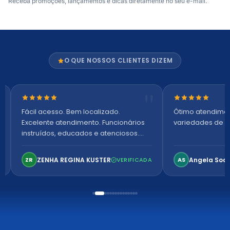
Receba promoções, lançamentos e dicas diretamente no seu e-mail.
O QUE NOSSOS CLIENTES DIZEM
Nota 5 de 5 estrelas
Nota 5 de 5 es
Fácil acesso. Bem localizado.
Ótimo atendime
Excelente atendimento. Funcionários
variedades de p
instruídos, educados e atenciosos.
Ambiente arejado, espaçoso e
confortável. Perfeito!
ZENHA REGINA KUSTER
Angela Soa
ZR
VERIFICADA
AS