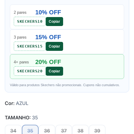
10% OFF
2 pares
SKECHERS10
Copiar
15% OFF
3 pares
SKECHERS15
Copiar
20% OFF
4+ pares
SKECHERS20
Copiar
Válido para produtos Skechers não promocionais. Cupons não cumulativos.
Cor:
AZUL
TAMANHO:
35
34
35
36
37
38
39