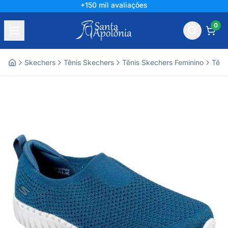
+150 mil avaliações
0
Skechers
Tênis Skechers
Tênis Skechers Feminino
Têni
Home