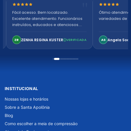
Nota 5 de 5 estrelas
Nota 5 de 5 es
Fácil acesso. Bem localizado.
Ótimo atendime
Excelente atendimento. Funcionários
variedades de p
instruídos, educados e atenciosos.
Ambiente arejado, espaçoso e
confortável. Perfeito!
ZENHA REGINA KUSTER
Angela Soa
ZR
VERIFICADA
AS
INSTITUCIONAL
Nossas lojas e horários
Sobre a Santa Apolônia
Blog
Como escolher a meia de compressão