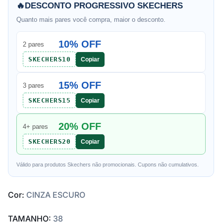
🔥
DESCONTO PROGRESSIVO SKECHERS
Quanto mais pares você compra, maior o desconto.
10% OFF
2 pares
SKECHERS10
Copiar
15% OFF
3 pares
SKECHERS15
Copiar
20% OFF
4+ pares
SKECHERS20
Copiar
Válido para produtos Skechers não promocionais. Cupons não cumulativos.
Cor:
CINZA ESCURO
TAMANHO:
38