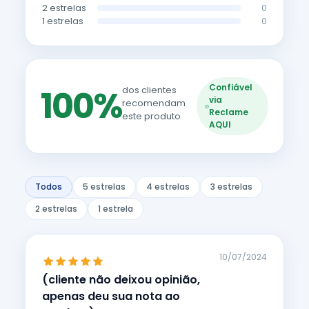
2 estrelas
0
1 estrelas
0
Confiável
100%
dos clientes
via
recomendam
Reclame
este produto
AQUI
Todos
5 estrelas
4 estrelas
3 estrelas
2 estrelas
1 estrela
10/07/2024
(cliente não deixou opinião,
apenas deu sua nota ao