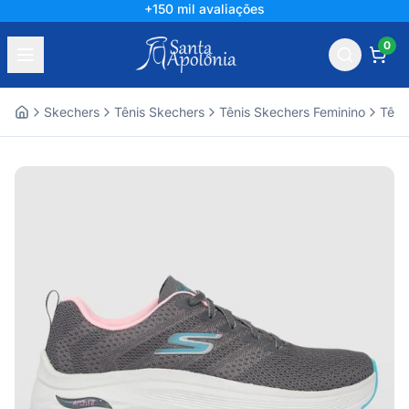
+150 mil avaliações
0
Skechers
Tênis Skechers
Tênis Skechers Feminino
Têni
Home