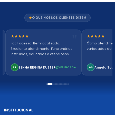
O QUE NOSSOS CLIENTES DIZEM
Nota 5 de 5 estrelas
Nota 5 de 5 es
Fácil acesso. Bem localizado.
Ótimo atendime
Excelente atendimento. Funcionários
variedades de p
instruídos, educados e atenciosos.
Ambiente arejado, espaçoso e
confortável. Perfeito!
ZENHA REGINA KUSTER
Angela Soa
ZR
VERIFICADA
AS
INSTITUCIONAL