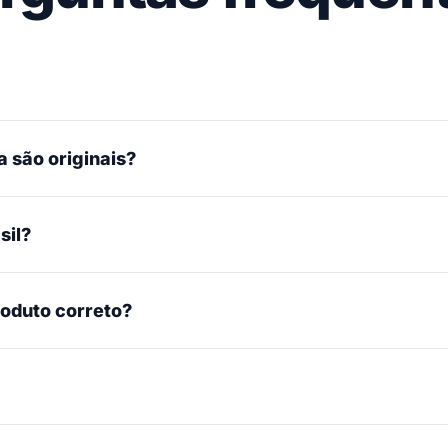
 são originais?
sil?
roduto correto?