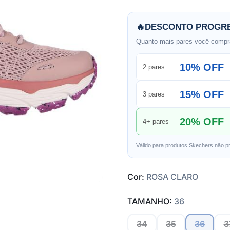
🔥
DESCONTO PROGRE
Quanto mais pares você compra
10% OFF
2 pares
15% OFF
3 pares
20% OFF
4+ pares
Válido para produtos Skechers não p
Cor:
ROSA CLARO
TAMANHO:
36
34
35
36
3