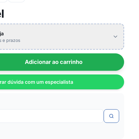
l
ja
is e prazos
Adicionar ao carrinho
rar dúvida com um especialista