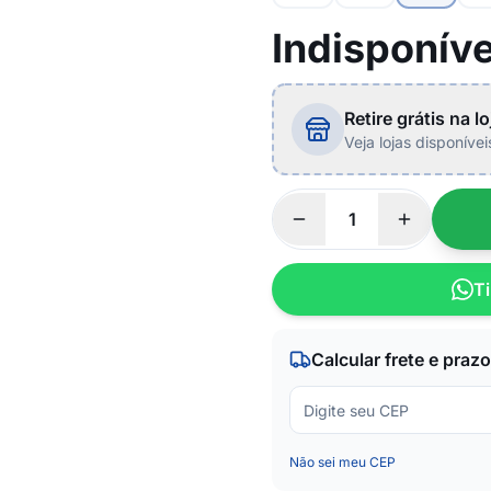
Indisponíve
Retire grátis na lo
Veja lojas disponíve
Ti
Calcular frete e prazo
Não sei meu CEP