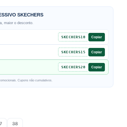
SSIVO SKECHERS
, maior o desconto.
SKECHERS10
Copiar
SKECHERS15
Copiar
SKECHERS20
Copiar
romocionais. Cupons não cumulativos.
7
38