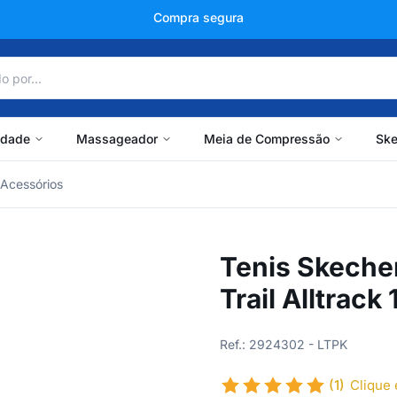
+150 mil avaliações
idade
Massageador
Meia de Compressão
Ske
Acessórios
Tenis Skeche
Trail Alltrac
Ref.: 2924302 - LTPK
(1)
Clique 