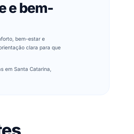
de e bem-
forto, bem-estar e
orientação clara para que
as em Santa Catarina,
tes