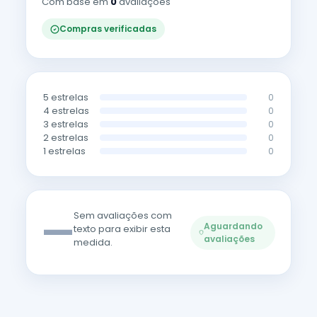
Com base em
0
avaliações
Compras verificadas
5 estrelas
0
4 estrelas
0
3 estrelas
0
2 estrelas
0
1 estrelas
0
—
Sem avaliações com
Aguardando
texto para exibir esta
avaliações
medida.