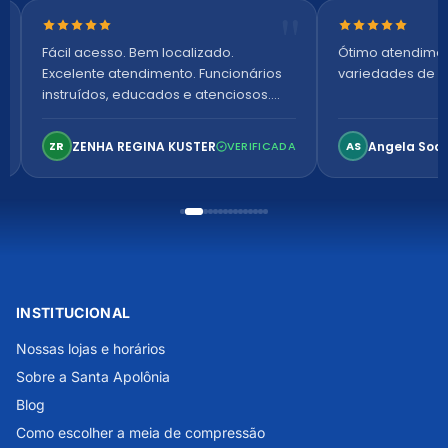
Nota 5 de 5 estrelas
Nota 5 de 5 es
Fácil acesso. Bem localizado.
Ótimo atendime
Excelente atendimento. Funcionários
variedades de p
instruídos, educados e atenciosos.
Ambiente arejado, espaçoso e
confortável. Perfeito!
ZENHA REGINA KUSTER
Angela Soa
ZR
VERIFICADA
AS
INSTITUCIONAL
Nossas lojas e horários
Sobre a Santa Apolônia
Blog
Como escolher a meia de compressão