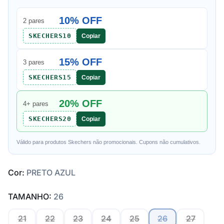
10% OFF
2 pares
SKECHERS10
Copiar
15% OFF
3 pares
SKECHERS15
Copiar
20% OFF
4+ pares
SKECHERS20
Copiar
Válido para produtos Skechers não promocionais. Cupons não cumulativos.
Cor:
PRETO AZUL
TAMANHO:
26
21
22
23
24
25
26
27