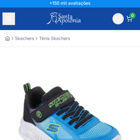
Líder há mais de 60 anos
0
Skechers
Tênis Skechers
Home