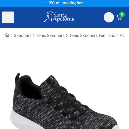
+150 mil avaliações
0
Skechers
Tênis Skechers
Tênis Skechers Feminino
Aces
Home