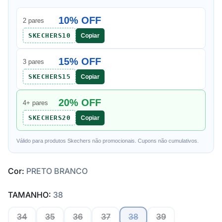
10% OFF
2 pares
SKECHERS10
Copiar
15% OFF
3 pares
SKECHERS15
Copiar
20% OFF
4+ pares
SKECHERS20
Copiar
Válido para produtos Skechers não promocionais. Cupons não cumulativos.
Cor:
PRETO BRANCO
TAMANHO:
38
34
35
36
37
38
39