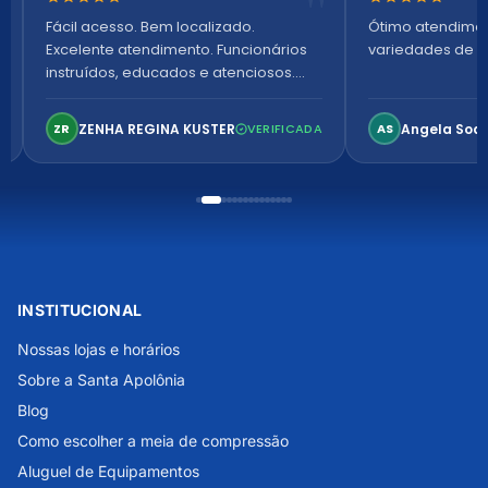
Nota 5 de 5 estrelas
Nota 5 de 5 es
Fácil acesso. Bem localizado.
Ótimo atendime
Excelente atendimento. Funcionários
variedades de p
instruídos, educados e atenciosos.
Ambiente arejado, espaçoso e
confortável. Perfeito!
ZENHA REGINA KUSTER
Angela Soa
ZR
VERIFICADA
AS
INSTITUCIONAL
Nossas lojas e horários
Sobre a Santa Apolônia
Blog
Como escolher a meia de compressão
Aluguel de Equipamentos