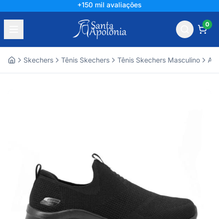
+150 mil avaliações
0
Skechers
Tênis Skechers
Tênis Skechers Masculino
Ace
Home