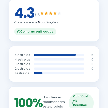
4.3
/ 5
Com base em
6
avaliações
Compras verificadas
5 estrelas
5
4 estrelas
0
3 estrelas
0
2 estrelas
0
1 estrelas
1
Confiável
100%
dos clientes
via
recomendam
Reclame
este produto