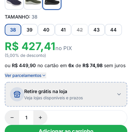
TAMANHO:
38
38
39
40
41
42
43
44
R$ 427,41
no PIX
(5,00% de desconto)
ou
R$ 449,90
no cartão em
6x
de
R$ 74,98
sem juros
Ver parcelamentos
Retire grátis na loja
Veja lojas disponíveis e prazos
Adicionar ao carrinho