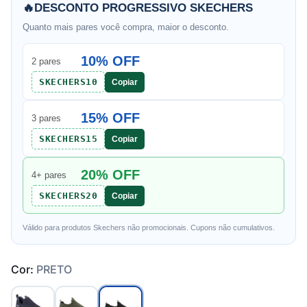
🔥
DESCONTO PROGRESSIVO SKECHERS
Quanto mais pares você compra, maior o desconto.
10% OFF
2 pares
SKECHERS10
Copiar
15% OFF
3 pares
SKECHERS15
Copiar
20% OFF
4+ pares
SKECHERS20
Copiar
Válido para produtos Skechers não promocionais. Cupons não cumulativos.
Cor:
PRETO