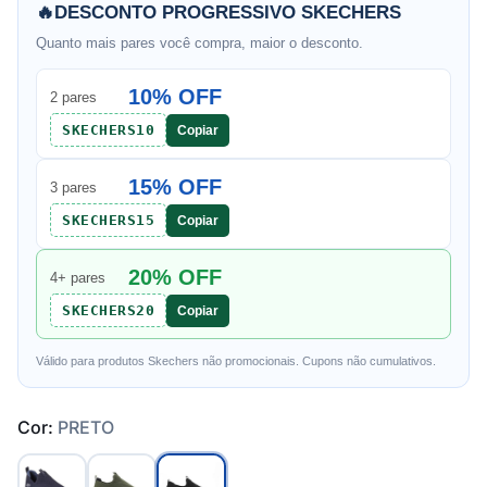
🔥
DESCONTO PROGRESSIVO SKECHERS
Quanto mais pares você compra, maior o desconto.
10% OFF
2 pares
SKECHERS10
Copiar
15% OFF
3 pares
SKECHERS15
Copiar
20% OFF
4+ pares
SKECHERS20
Copiar
Válido para produtos Skechers não promocionais. Cupons não cumulativos.
Cor:
PRETO