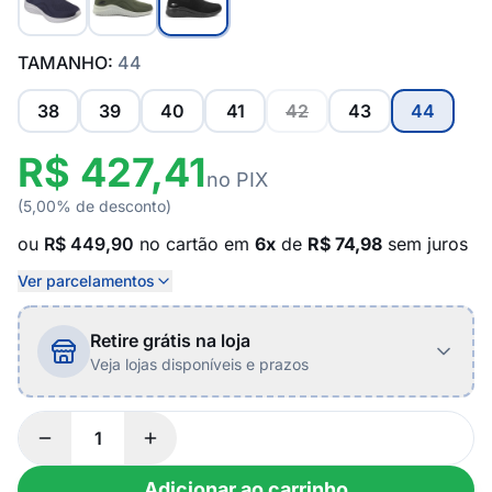
TAMANHO:
44
38
39
40
41
42
43
44
R$ 427,41
no PIX
(5,00% de desconto)
ou
R$ 449,90
no cartão em
6x
de
R$ 74,98
sem juros
Ver parcelamentos
Retire grátis na loja
Veja lojas disponíveis e prazos
Adicionar ao carrinho