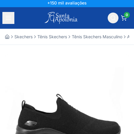
+150 mil avaliações
0
Skechers
Tênis Skechers
Tênis Skechers Masculino
Ace
Home