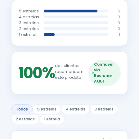
5 estrelas
5
4 estrelas
0
3 estrelas
0
2 estrelas
0
1 estrelas
1
Confiável
100%
dos clientes
via
recomendam
Reclame
este produto
AQUI
Todos
5 estrelas
4 estrelas
3 estrelas
2 estrelas
1 estrela