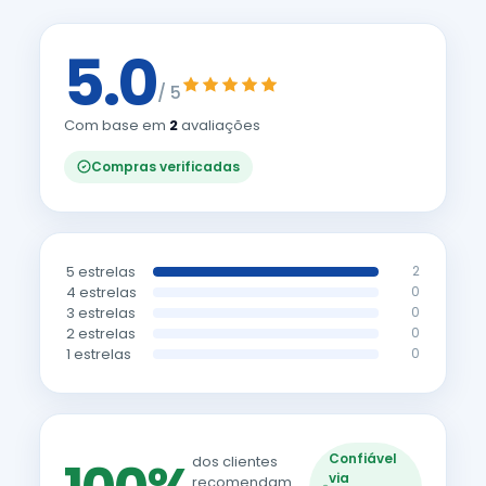
5.0
/ 5
Com base em
2
avaliações
Compras verificadas
5 estrelas
2
4 estrelas
0
3 estrelas
0
2 estrelas
0
1 estrelas
0
Confiável
dos clientes
via
recomendam