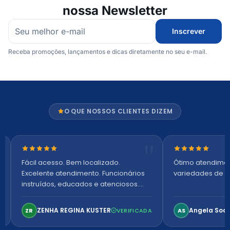
nossa Newsletter
Inscrever
Receba promoções, lançamentos e dicas diretamente no seu e-mail.
O QUE NOSSOS CLIENTES DIZEM
Nota 5 de 5 estrelas
Nota 5 de 5 es
Fácil acesso. Bem localizado.
Ótimo atendime
Excelente atendimento. Funcionários
variedades de p
instruídos, educados e atenciosos.
Ambiente arejado, espaçoso e
confortável. Perfeito!
ZENHA REGINA KUSTER
Angela Soa
ZR
VERIFICADA
AS