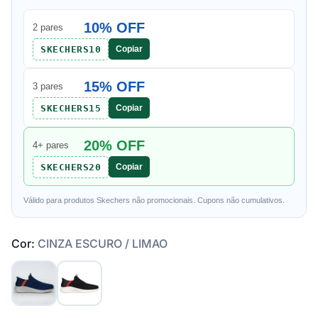
10% OFF
2 pares
SKECHERS10
Copiar
15% OFF
3 pares
SKECHERS15
Copiar
20% OFF
4+ pares
SKECHERS20
Copiar
Válido para produtos Skechers não promocionais. Cupons não cumulativos.
Cor:
CINZA ESCURO / LIMAO