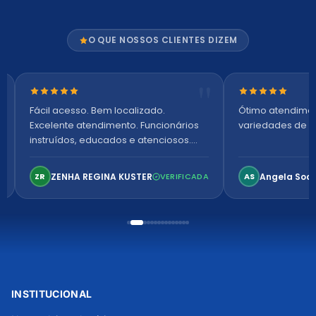
O QUE NOSSOS CLIENTES DIZEM
Nota 5 de 5 estrelas
Nota 5 de 5 es
Fácil acesso. Bem localizado.
Ótimo atendime
Excelente atendimento. Funcionários
variedades de p
instruídos, educados e atenciosos.
Ambiente arejado, espaçoso e
confortável. Perfeito!
ZENHA REGINA KUSTER
Angela Soa
ZR
VERIFICADA
AS
INSTITUCIONAL