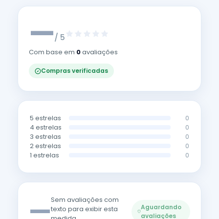
—
/ 5
Com base em
0
avaliações
Compras verificadas
5 estrelas
0
4 estrelas
0
3 estrelas
0
2 estrelas
0
1 estrelas
0
—
Sem avaliações com
Aguardando
texto para exibir esta
avaliações
medida.