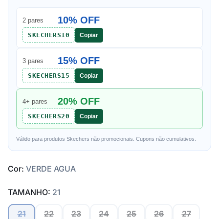
10% OFF
2 pares
SKECHERS10
Copiar
15% OFF
3 pares
SKECHERS15
Copiar
20% OFF
4+ pares
SKECHERS20
Copiar
Válido para produtos Skechers não promocionais. Cupons não cumulativos.
Cor:
VERDE AGUA
TAMANHO:
21
21
22
23
24
25
26
27