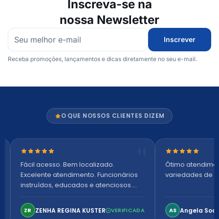
Inscreva-se na
nossa Newsletter
Inscrever
Receba promoções, lançamentos e dicas diretamente no seu e-mail.
O QUE NOSSOS CLIENTES DIZEM
Nota 5 de 5 estrelas
Nota 5 de 5 es
Fácil acesso. Bem localizado.
Ótimo atendime
Excelente atendimento. Funcionários
variedades de p
instruídos, educados e atenciosos.
Ambiente arejado, espaçoso e
confortável. Perfeito!
ZENHA REGINA KUSTER
Angela Soa
ZR
VERIFICADA
AS