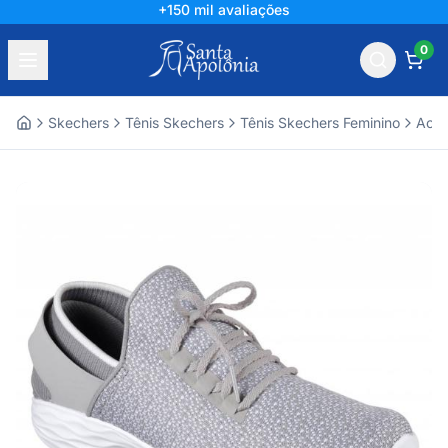
+150 mil avaliações
0
Skechers
Tênis Skechers
Tênis Skechers Feminino
Aces
Home