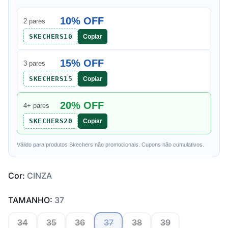
10% OFF
2 pares
SKECHERS10
Copiar
15% OFF
3 pares
SKECHERS15
Copiar
20% OFF
4+ pares
SKECHERS20
Copiar
Válido para produtos Skechers não promocionais. Cupons não cumulativos.
Cor:
CINZA
TAMANHO:
37
34
35
36
37
38
39