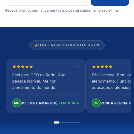
Receba promoções, lançamentos e dicas diretamente no seu e-mail.
O QUE NOSSOS CLIENTES DIZEM
Nota 5 de 5 estrelas
Nota 5 de 5 estrel
Fabi para CEO da Rede. Que
Fácil acesso. Bem loca
pessoa incrível. Melhor
atendimento. Funcionár
atendimento do mundo!
educados e atencioso
arejado, espaçoso e co
Perfeito!
MILENA CAMARGO
ZENHA REGINA K
MC
VERIFICADA
ZR