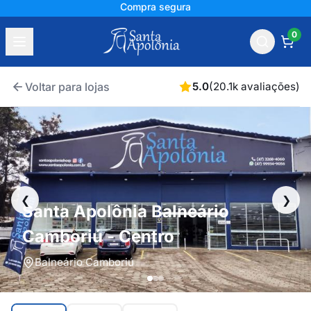
Compra segura
0
Voltar para lojas
5.0
(20.1k avaliações)
❮
❯
Santa Apolônia Balneário
Camboriú - Centro
Balneário Camboriú