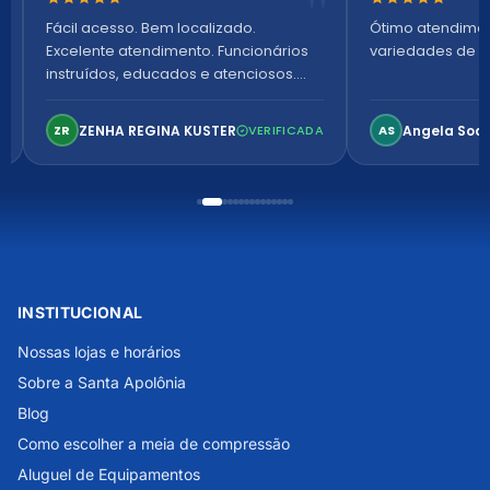
Nota 5 de 5 estrelas
Nota 5 de 5 es
Fácil acesso. Bem localizado.
Ótimo atendime
Excelente atendimento. Funcionários
variedades de p
instruídos, educados e atenciosos.
Ambiente arejado, espaçoso e
confortável. Perfeito!
ZENHA REGINA KUSTER
Angela Soa
ZR
VERIFICADA
AS
INSTITUCIONAL
Nossas lojas e horários
Sobre a Santa Apolônia
Blog
Como escolher a meia de compressão
Aluguel de Equipamentos