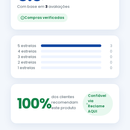
Com base em
3
avaliações
Compras verificadas
5 estrelas
3
4 estrelas
0
3 estrelas
0
2 estrelas
0
1 estrelas
0
Confiável
100%
dos clientes
via
recomendam
Reclame
este produto
AQUI