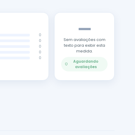
—
0
Sem avaliações com
0
texto para exibir esta
0
medida.
0
0
Aguardando
avaliações