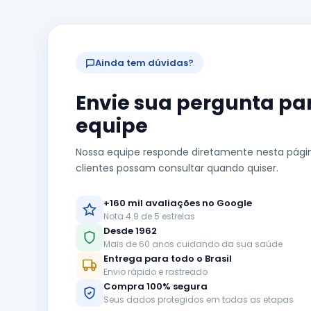
Ainda tem dúvidas?
Envie sua pergunta pa
equipe
Nossa equipe responde diretamente nesta pági
clientes possam consultar quando quiser.
+160 mil avaliações no Google
Nota 4.9 de 5 estrelas
Desde 1962
Mais de 60 anos cuidando da sua saúde
Entrega para todo o Brasil
Envio rápido e rastreado
Compra 100% segura
Seus dados protegidos em todas as etapas