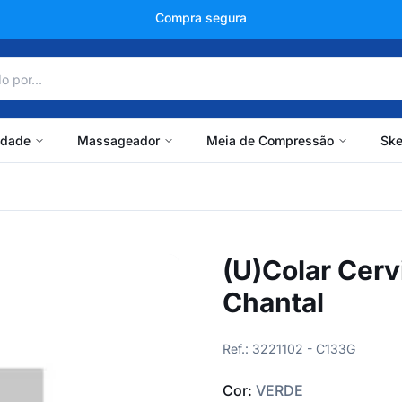
+150 mil avaliações
idade
Massageador
Meia de Compressão
Ske
(U)Colar Cerv
Chantal
Ref.: 3221102 - C133G
Cor:
VERDE