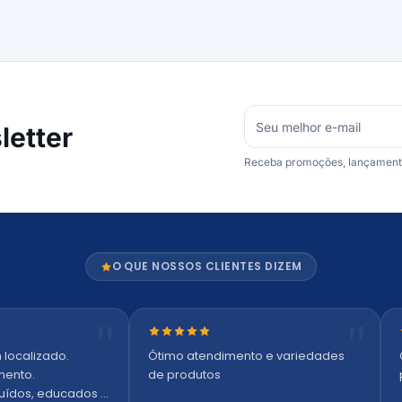
etter
Receba promoções, lançamentos
O QUE NOSSOS CLIENTES DIZEM
trelas
Nota 5 de 5 estrelas
 localizado.
Ótimo atendimento e variedades
mento.
de produtos
ruídos, educados e