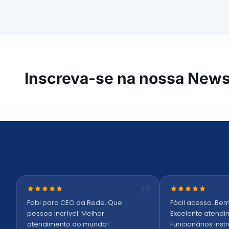
Inscreva-se na
nossa Newsl
Nota 5 de 5 estrelas
Nota 5 de 5 es
Fabi para CEO da Rede. Que
Fácil acesso. Bem
pessoa incrível. Melhor
Excelente atendi
atendimento do mundo!
Funcionários inst