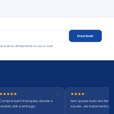
Inscrever
 e dicas diretamente no seu e-mail.
Nota 5 de 5 estrelas
Nota 4 de 5 estrelas
Compra bem tranquila, desde o
tem quase tudo em termo
pedido até a entrega.
saude , de tratamento pr