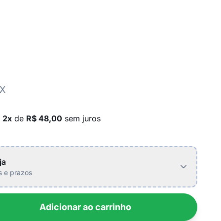
IX
m
2x
de
R$ 48,00
sem juros
ja
is e prazos
Adicionar ao carrinho