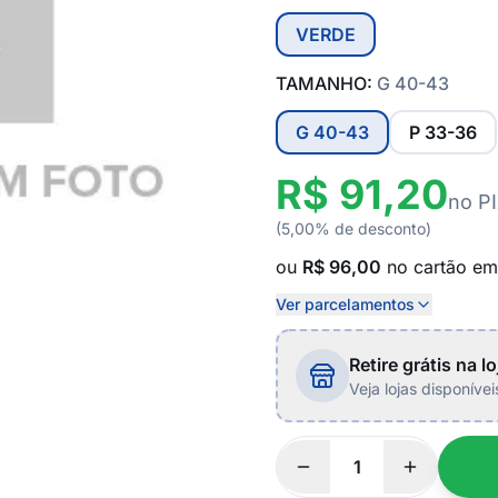
VERDE
TAMANHO:
G 40-43
G 40-43
P 33-36
R$ 91,20
no P
(5,00% de desconto)
ou
R$ 96,00
no cartão e
Ver parcelamentos
Retire grátis na lo
Veja lojas disponíve