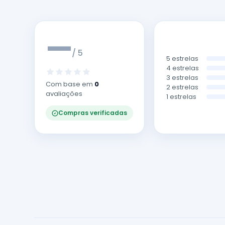
—
/ 5
5 estrelas
4 estrelas
3 estrelas
Com base em
0
2 estrelas
avaliações
1 estrelas
Compras verificadas