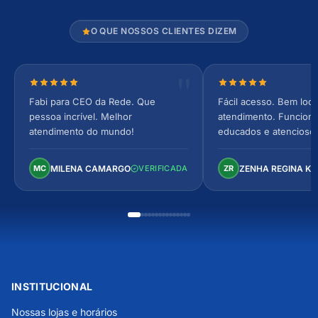
O QUE NOSSOS CLIENTES DIZEM
Nota 5 de 5 estrelas
Nota 5 de 5 estrel
Fabi para CEO da Rede. Que
Fácil acesso. Bem loca
pessoa incrível. Melhor
atendimento. Funcionár
atendimento do mundo!
educados e atencioso
arejado, espaçoso e co
Perfeito!
MILENA CAMARGO
ZENHA REGINA K
MC
VERIFICADA
ZR
INSTITUCIONAL
Nossas lojas e horários