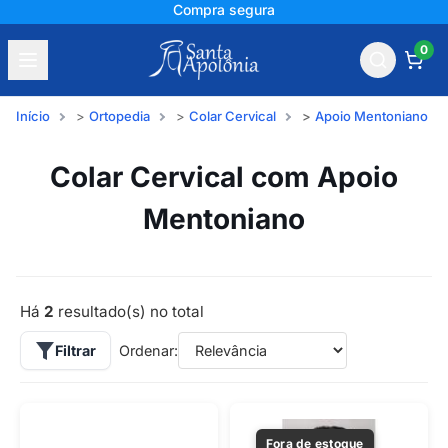
Compra segura
0
Início
Ortopedia
Colar Cervical
Apoio Mentoniano
Colar Cervical com Apoio
Mentoniano
Há
2
resultado(s) no total
Filtrar
Ordenar:
Fora de estoque