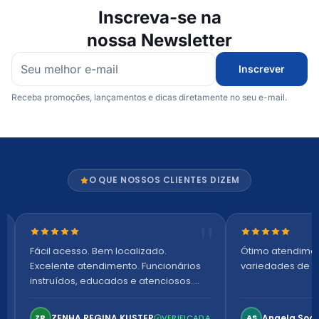
Inscreva-se na
nossa Newsletter
Inscrever
Receba promoções, lançamentos e dicas diretamente no seu e-mail.
O QUE NOSSOS CLIENTES DIZEM
Nota 5 de 5 estrelas
Nota 5 de 5 es
Fácil acesso. Bem localizado.
Ótimo atendime
Excelente atendimento. Funcionários
variedades de p
instruídos, educados e atenciosos.
Ambiente arejado, espaçoso e
confortável. Perfeito!
ZENHA REGINA KUSTER
Angela Soa
ZR
VERIFICADA
AS