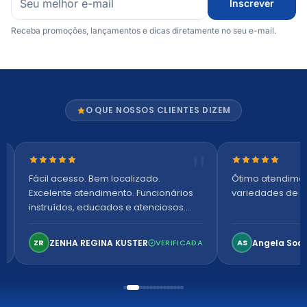
Inscrever
Receba promoções, lançamentos e dicas diretamente no seu e-mail.
O QUE NOSSOS CLIENTES DIZEM
Nota 5 de 5 estrelas
Nota 5 de 5 es
Fácil acesso. Bem localizado.
Ótimo atendime
Excelente atendimento. Funcionários
variedades de p
instruídos, educados e atenciosos.
Ambiente arejado, espaçoso e
confortável. Perfeito!
ZENHA REGINA KUSTER
Angela Soa
ZR
VERIFICADA
AS