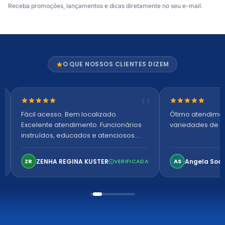
Receba promoções, lançamentos e dicas diretamente no seu e-mail.
O QUE NOSSOS CLIENTES DIZEM
Nota 5 de 5 estrelas
Nota 5 de 5 es
Fácil acesso. Bem localizado.
Ótimo atendime
Excelente atendimento. Funcionários
variedades de p
instruídos, educados e atenciosos.
Ambiente arejado, espaçoso e
confortável. Perfeito!
ZENHA REGINA KUSTER
Angela Soa
ZR
VERIFICADA
AS