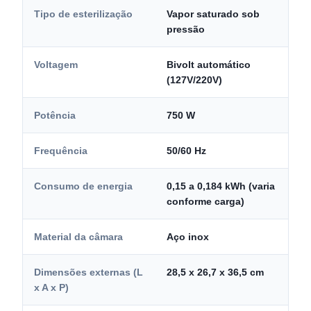
Tipo de esterilização
Vapor saturado sob
pressão
Voltagem
Bivolt automático
(127V/220V)
Potência
750 W
Frequência
50/60 Hz
Consumo de energia
0,15 a 0,184 kWh (varia
conforme carga)
Material da câmara
Aço inox
Dimensões externas (L
28,5 x 26,7 x 36,5 cm
x A x P)