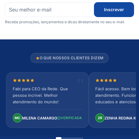
Inscrever
Receba promoções, lançamentos e dicas diretamente no seu e-mail.
O QUE NOSSOS CLIENTES DIZEM
Nota 5 de 5 estrelas
Nota 5 de 5 estrel
Fabi para CEO da Rede. Que
Fácil acesso. Bem loca
pessoa incrível. Melhor
atendimento. Funcionár
atendimento do mundo!
educados e atencioso
arejado, espaçoso e co
Perfeito!
MILENA CAMARGO
ZENHA REGINA K
MC
VERIFICADA
ZR