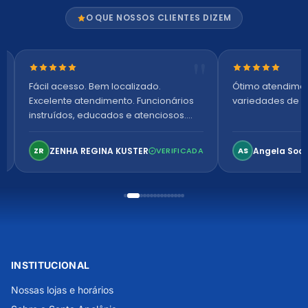
O QUE NOSSOS CLIENTES DIZEM
Nota 5 de 5 estrelas
Nota 5 de 5 es
Fácil acesso. Bem localizado.
Ótimo atendime
Excelente atendimento. Funcionários
variedades de p
instruídos, educados e atenciosos.
Ambiente arejado, espaçoso e
confortável. Perfeito!
ZENHA REGINA KUSTER
Angela Soa
ZR
VERIFICADA
AS
INSTITUCIONAL
Nossas lojas e horários