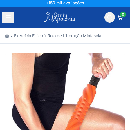
+150 mil avaliações
0
Exercício Físico
Rolo de Liberação Miofascial
Home