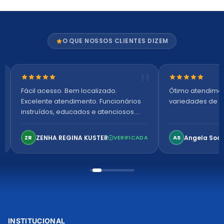
O QUE NOSSOS CLIENTES DIZEM
Nota 5 de 5 estrelas
Nota 5 de 5 es
Fácil acesso. Bem localizado.
Ótimo atendime
Excelente atendimento. Funcionários
variedades de p
instruídos, educados e atenciosos.
Ambiente arejado, espaçoso e
confortável. Perfeito!
ZENHA REGINA KUSTER
Angela Soa
ZR
VERIFICADA
AS
INSTITUCIONAL