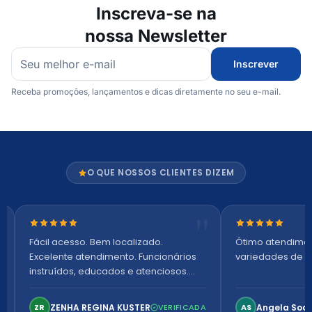
Inscreva-se na
nossa Newsletter
Inscrever
Receba promoções, lançamentos e dicas diretamente no seu e-mail.
O QUE NOSSOS CLIENTES DIZEM
Nota 5 de 5 estrelas
Nota 5 de 5 es
Fácil acesso. Bem localizado.
Ótimo atendime
Excelente atendimento. Funcionários
variedades de p
instruídos, educados e atenciosos.
Ambiente arejado, espaçoso e
confortável. Perfeito!
ZENHA REGINA KUSTER
Angela Soa
ZR
VERIFICADA
AS