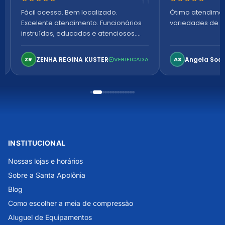
Nota 5 de 5 estrelas
Nota 5 de 5 es
Fácil acesso. Bem localizado.
Ótimo atendime
Excelente atendimento. Funcionários
variedades de p
instruídos, educados e atenciosos.
Ambiente arejado, espaçoso e
confortável. Perfeito!
ZENHA REGINA KUSTER
Angela Soa
ZR
VERIFICADA
AS
INSTITUCIONAL
Nossas lojas e horários
Sobre a Santa Apolônia
Blog
Como escolher a meia de compressão
Aluguel de Equipamentos