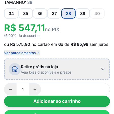
TAMANHO:
38
34
35
36
37
38
39
40
R$ 547,11
no PIX
(5,00% de desconto)
ou
R$ 575,90
no cartão em
6x
de
R$ 95,98
sem juros
Ver parcelamentos
Retire grátis na loja
Veja lojas disponíveis e prazos
Adicionar ao carrinho