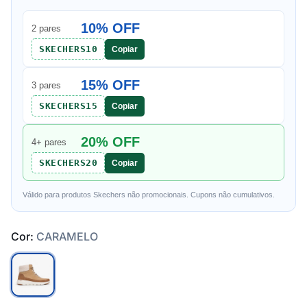
10% OFF
2 pares
SKECHERS10
Copiar
15% OFF
3 pares
SKECHERS15
Copiar
20% OFF
4+ pares
SKECHERS20
Copiar
Válido para produtos Skechers não promocionais. Cupons não cumulativos.
Cor:
CARAMELO