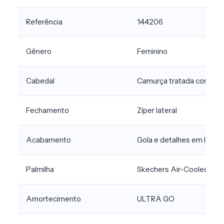
Referência
144206
Gênero
Feminino
Cabedal
Camurça tratada com 3M
Fechamento
Zíper lateral
Acabamento
Gola e detalhes em lã sint
Palmilha
Skechers Air-Cooled Go
Amortecimento
ULTRA GO