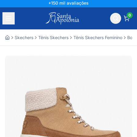
+150 mil avaliações
0
Skechers
Tênis Skechers
Tênis Skechers Feminino
Bota
Home