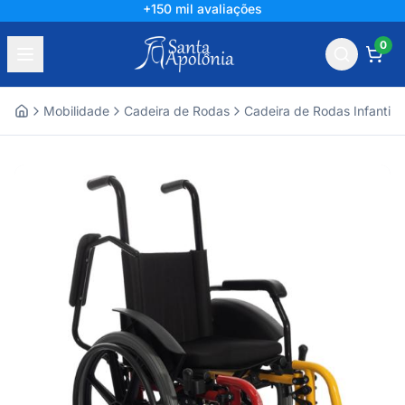
+150 mil avaliações
0
Mobilidade
Cadeira de Rodas
Cadeira de Rodas Infantil
Home