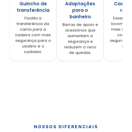
Guincho de
Adaptações
Cadeir
transferência
para o
roda
banheiro
Facilita a
Essencial
transferência da
locomoçã
Barras de apoio e
cama para a
mais auto
acessórios que
cadeira com mais
confort
aumentam a
segurança para o
segurança 
segurança e
usuário e o
a dia
reduzem o risco
cuidador.
de quedas.
NOSSOS DIFERENCIAIS