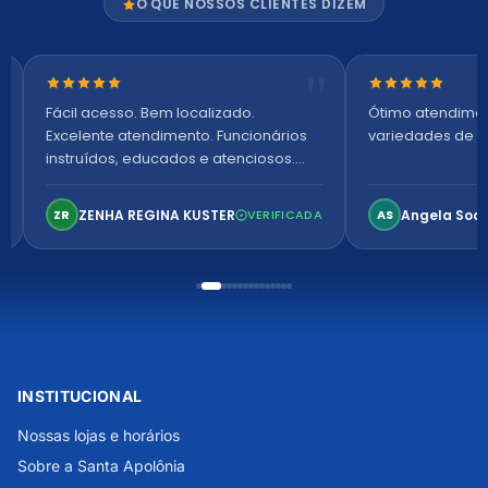
O QUE NOSSOS CLIENTES DIZEM
Nota 5 de 5 estrelas
Nota 5 de 5 es
Fácil acesso. Bem localizado.
Ótimo atendime
Excelente atendimento. Funcionários
variedades de p
instruídos, educados e atenciosos.
Ambiente arejado, espaçoso e
confortável. Perfeito!
ZENHA REGINA KUSTER
Angela Soa
ZR
VERIFICADA
AS
INSTITUCIONAL
Nossas lojas e horários
Sobre a Santa Apolônia