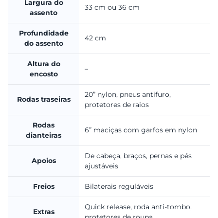
Largura do
33 cm ou 36 cm
assento
Profundidade
42 cm
do assento
Altura do
–
encosto
20” nylon, pneus antifuro,
Rodas traseiras
protetores de raios
Rodas
6” maciças com garfos em nylon
dianteiras
De cabeça, braços, pernas e pés
Apoios
ajustáveis
Freios
Bilaterais reguláveis
Quick release, roda anti-tombo,
Extras
protetores de roupa