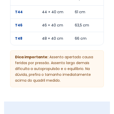
T44
44 × 40 cm
61 cm
47
T46
46 × 40 cm
63,5 cm
56
T48
48 × 40 cm
66 cm
58
Dica importante:
Assento apertado causa
feridas por pressão. Assento largo demais
dificulta a autopropulsão e o equilíbrio. Na
dúvida, prefira o tamanho imediatamente
acima do quadril medido.