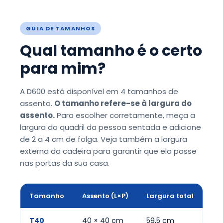
GUIA DE TAMANHOS
Qual tamanho é o certo
para mim?
A D600 está disponível em 4 tamanhos de
assento.
O tamanho refere-se à largura do
assento.
Para escolher corretamente, meça a
largura do quadril da pessoa sentada e adicione
de 2 a 4 cm de folga. Veja também a largura
externa da cadeira para garantir que ela passe
nas portas da sua casa.
Tamanho
Assento (L×P)
Largura total
Dis
T40
40 × 40 cm
59,5 cm
44