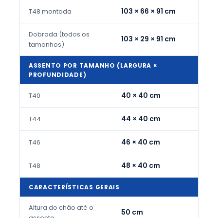
103 × 66 × 91 cm
T48 montada
Dobrada (todos os
103 × 29 × 91 cm
tamanhos)
ASSENTO POR TAMANHO (LARGURA ×
PROFUNDIDADE)
40 × 40 cm
T40
44 × 40 cm
T44
46 × 40 cm
T46
48 × 40 cm
T48
CARACTERÍSTICAS GERAIS
Altura do chão até o
50 cm
assento