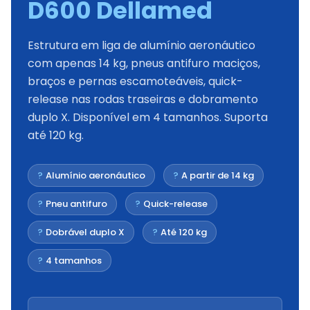
D600 Dellamed
Estrutura em liga de alumínio aeronáutico
com apenas 14 kg, pneus antifuro maciços,
braços e pernas escamoteáveis, quick-
release nas rodas traseiras e dobramento
duplo X. Disponível em 4 tamanhos. Suporta
até 120 kg.
?
Alumínio aeronáutico
?
A partir de 14 kg
?
Pneu antifuro
?
Quick-release
?
Dobrável duplo X
?
Até 120 kg
?
4 tamanhos