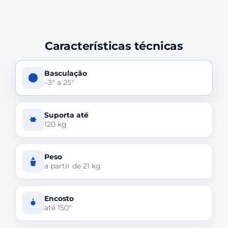
Características técnicas
Basculação
–3° a 25°
Suporta até
120 kg
Peso
a partir de 21 kg
Encosto
até 150°