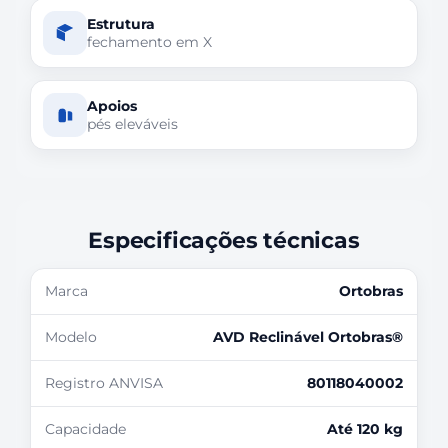
Estrutura
fechamento em X
Apoios
pés eleváveis
Especificações técnicas
Marca
Ortobras
Modelo
AVD Reclinável Ortobras®
Registro ANVISA
80118040002
Capacidade
Até 120 kg