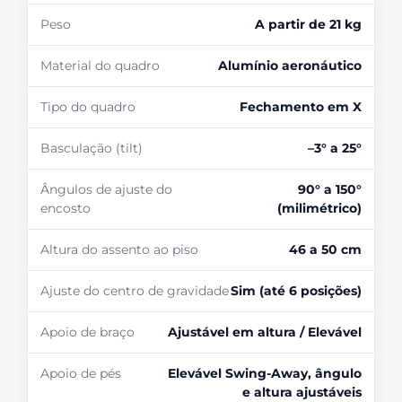
Peso
A partir de 21 kg
Material do quadro
Alumínio aeronáutico
Tipo do quadro
Fechamento em X
Basculação (tilt)
–3° a 25°
Ângulos de ajuste do
90° a 150°
encosto
(milimétrico)
Altura do assento ao piso
46 a 50 cm
Ajuste do centro de gravidade
Sim (até 6 posições)
Apoio de braço
Ajustável em altura / Elevável
Apoio de pés
Elevável Swing-Away, ângulo
e altura ajustáveis