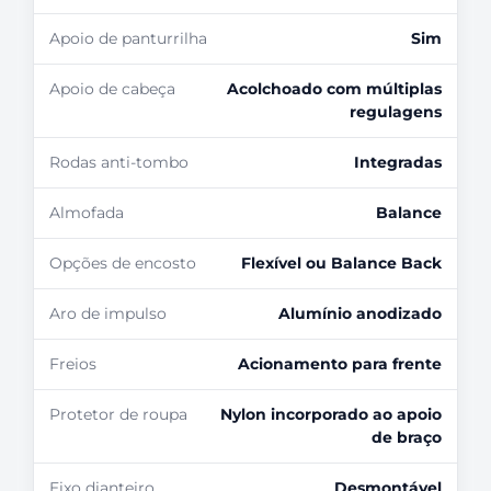
Apoio de panturrilha
Sim
Apoio de cabeça
Acolchoado com múltiplas
regulagens
Rodas anti-tombo
Integradas
Almofada
Balance
Opções de encosto
Flexível ou Balance Back
Aro de impulso
Alumínio anodizado
Freios
Acionamento para frente
Protetor de roupa
Nylon incorporado ao apoio
de braço
Eixo dianteiro
Desmontável