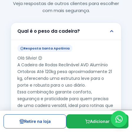
Veja respostas de outros clientes para escolher
com mais segurança.
Qual é o peso da cadeira?
Resposta Santa Apolônia
Olá Silvia! 😊
A Cadeira de Rodas Reclinável AVD Alumínio
Ortobras Até 120kg pesa aproximadamente 21
kg, oferecendo uma estrutura leve para o
porte e robusta para o uso diário.
Essa combinação garante conforto,
segurança e praticidade para quem precisa
de uma cadeira versátil, ideal para rotinas que
exigem mobilidade e apoio prolongado. A
Santa Apolônia é referência nacional em
Retire na loja
Adicionar
produtos médicos de qualidade, com entrega