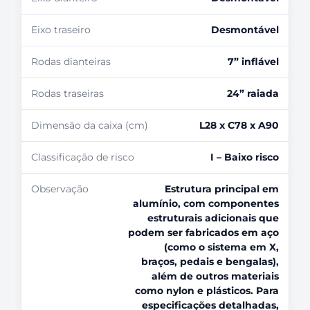
Eixo traseiro
Desmontável
Rodas dianteiras
7” inflável
Rodas traseiras
24” raiada
Dimensão da caixa (cm)
L28 x C78 x A90
Classificação de risco
I – Baixo risco
Observação
Estrutura principal em
alumínio, com componentes
estruturais adicionais que
podem ser fabricados em aço
(como o sistema em X,
braços, pedais e bengalas),
além de outros materiais
como nylon e plásticos. Para
especificações detalhadas,