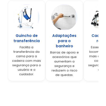
Guincho de
Adaptações
Cadeir
transferência
para o
roda
banheiro
Facilita a
Essencial
transferência da
locomoçã
Barras de apoio e
cama para a
mais auto
acessórios que
cadeira com mais
confort
aumentam a
segurança para o
segurança 
segurança e
usuário e o
a dia
reduzem o risco
cuidador.
de quedas.