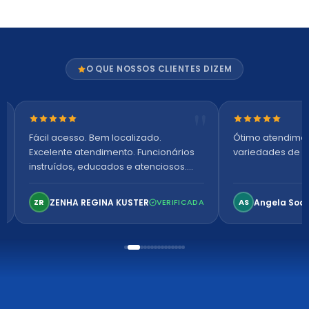
O QUE NOSSOS CLIENTES DIZEM
Nota 5 de 5 estrelas
Nota 5 de 5 es
Fácil acesso. Bem localizado.
Ótimo atendime
Excelente atendimento. Funcionários
variedades de p
instruídos, educados e atenciosos.
Ambiente arejado, espaçoso e
confortável. Perfeito!
ZENHA REGINA KUSTER
Angela Soa
ZR
VERIFICADA
AS