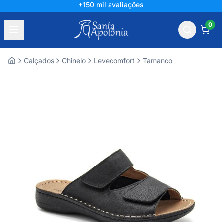
+150 mil avaliações
0
Calçados
Chinelo
Levecomfort
Tamanco
Home