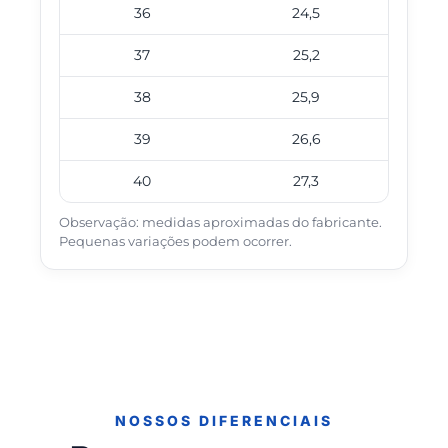
36
24,5
37
25,2
38
25,9
39
26,6
40
27,3
Observação: medidas aproximadas do fabricante.
Pequenas variações podem ocorrer.
NOSSOS DIFERENCIAIS