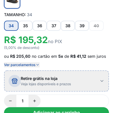
TAMANHO:
34
34
35
36
37
38
39
40
R$ 195,32
no PIX
(5,00% de desconto)
ou
R$ 205,60
no cartão em
5x
de
R$ 41,12
sem juros
Ver parcelamentos
Retire grátis na loja
Veja lojas disponíveis e prazos
Adicionar ao carrinho