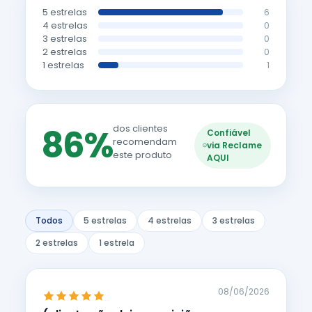
5 estrelas
6
4 estrelas
0
3 estrelas
0
2 estrelas
0
1 estrelas
1
86%
dos clientes
Confiável
recomendam
via Reclame
este produto
AQUI
Todos
5 estrelas
4 estrelas
3 estrelas
2 estrelas
1 estrela
08/06/2026