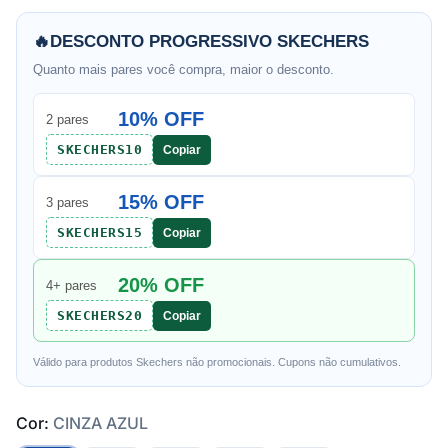
🔥
DESCONTO PROGRESSIVO SKECHERS
Quanto mais pares você compra, maior o desconto.
10% OFF
2 pares
SKECHERS10
Copiar
15% OFF
3 pares
SKECHERS15
Copiar
20% OFF
4+ pares
SKECHERS20
Copiar
Válido para produtos Skechers não promocionais. Cupons não cumulativos.
Cor:
CINZA AZUL