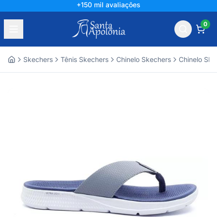
+150 mil avaliações
0
Skechers
Tênis Skechers
Chinelo Skechers
Chinelo Ske
Home