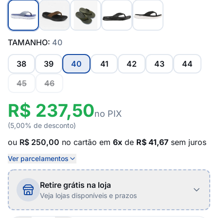
TAMANHO:
40
38
39
40
41
42
43
44
45
46
R$ 237,50
no PIX
(5,00% de desconto)
ou
R$ 250,00
no cartão em
6x
de
R$ 41,67
sem juros
Ver parcelamentos
Retire grátis na loja
Veja lojas disponíveis e prazos