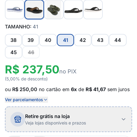
TAMANHO:
41
38
39
40
41
42
43
44
45
46
R$ 237,50
no PIX
(5,00% de desconto)
ou
R$ 250,00
no cartão em
6x
de
R$ 41,67
sem juros
Ver parcelamentos
Retire grátis na loja
Veja lojas disponíveis e prazos