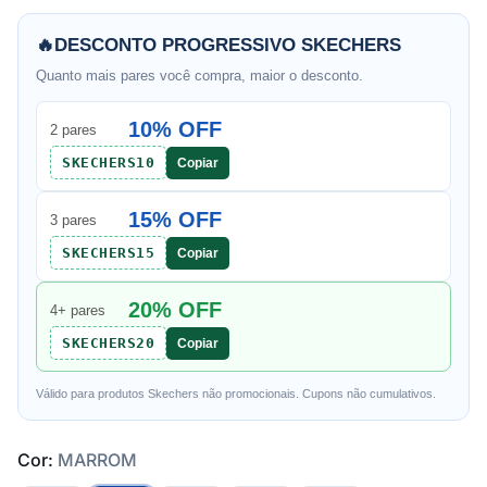
🔥
DESCONTO PROGRESSIVO SKECHERS
Quanto mais pares você compra, maior o desconto.
10% OFF
2 pares
SKECHERS10
Copiar
15% OFF
3 pares
SKECHERS15
Copiar
20% OFF
4+ pares
SKECHERS20
Copiar
Válido para produtos Skechers não promocionais. Cupons não cumulativos.
Cor:
MARROM