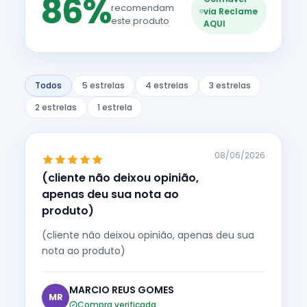
86%
recomendam
via Reclame
este produto
AQUI
Todos
5 estrelas
4 estrelas
3 estrelas
2 estrelas
1 estrela
08/06/2026
(cliente não deixou opinião,
apenas deu sua nota ao
produto)
(cliente não deixou opinião, apenas deu sua
nota ao produto)
MARCIO REUS GOMES
MR
Compra verificada