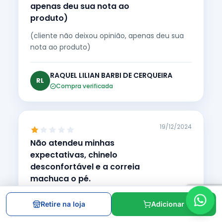
apenas deu sua nota ao
produto)
(cliente não deixou opinião, apenas deu sua
nota ao produto)
RAQUEL LILIAN BARBI DE CERQUEIRA
RL
Compra verificada
19/12/2024
Não atendeu minhas
expectativas, chinelo
desconfortável e a correia
machuca o pé.
Não atendeu minhas expectativas, chinelo
Retire na loja
Adicionar
desconfortável e a correia machuca o pé.