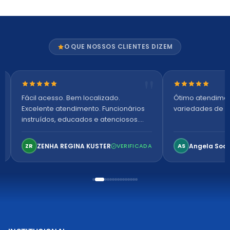
O QUE NOSSOS CLIENTES DIZEM
Nota 5 de 5 estrelas
Nota 5 de 5 es
Fácil acesso. Bem localizado.
Ótimo atendime
Excelente atendimento. Funcionários
variedades de p
instruídos, educados e atenciosos.
Ambiente arejado, espaçoso e
confortável. Perfeito!
ZENHA REGINA KUSTER
Angela Soa
ZR
VERIFICADA
AS