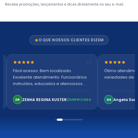
Receba promoções, lançamentos e dicas diretamente no seu e-mail.
O QUE NOSSOS CLIENTES DIZEM
Nota 5 de 5 estrelas
Nota 5 de 5 es
Fácil acesso. Bem localizado.
Ótimo atendime
Excelente atendimento. Funcionários
variedades de p
instruídos, educados e atenciosos.
Ambiente arejado, espaçoso e
confortável. Perfeito!
ZENHA REGINA KUSTER
Angela Soa
ZR
VERIFICADA
AS