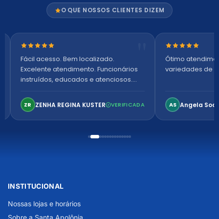
O QUE NOSSOS CLIENTES DIZEM
Nota 5 de 5 estrelas
Nota 5 de 5 es
Fácil acesso. Bem localizado.
Ótimo atendime
Excelente atendimento. Funcionários
variedades de p
instruídos, educados e atenciosos.
Ambiente arejado, espaçoso e
confortável. Perfeito!
ZENHA REGINA KUSTER
Angela Soa
ZR
VERIFICADA
AS
INSTITUCIONAL
Nossas lojas e horários
Sobre a Santa Apolônia