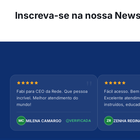
Inscreva-se na
nossa Newsl
Nota 5 de 5 estrelas
Nota 5 de 5 est
Fabi para CEO da Rede. Que pessoa
Fácil acesso. Bem 
incrível. Melhor atendimento do
Excelente atendim
mundo!
instruídos, educad
Ambiente arejado,
confortável. Perfei
MILENA CAMARGO
ZENHA REGIN
MC
VERIFICADA
ZR