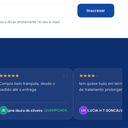
Inscrever
 e dicas diretamente no seu e-mail.
Nota 5 de 5 estrelas
Nota 4 de 5 estrelas
Compra bem tranquila, desde o
tem quase tudo em termos 
pedido até a entrega.
de tratamento prolongado
jane daura da silveira
LUCIA H T GONCALVES
JD
VERIFICADA
LH