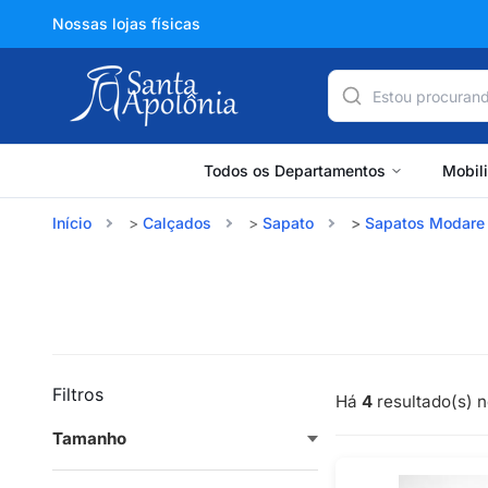
Nossas lojas físicas
Todos os Departamentos
Mobil
Início
Calçados
Sapato
Sapatos Modare
Filtros
Há
4
resultado(s) n
Tamanho