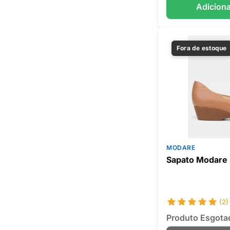
Adiciona
Fora de estoque
MODARE
Sapato Modare
(2)
Produto Esgota