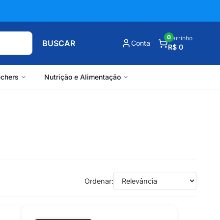
0
Carrinho
BUSCAR
Conta
R$ 0
chers
Nutrição e Alimentação
Ordenar: