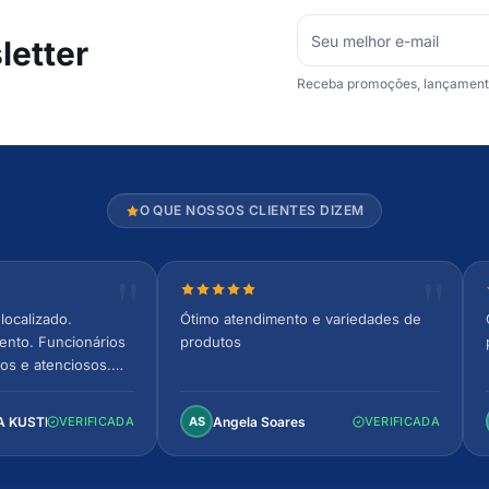
etter
Receba promoções, lançamentos
O QUE NOSSOS CLIENTES DIZEM
relas
Nota 5 de 5 estrelas
localizado.
Ótimo atendimento e variedades de
ento. Funcionários
produtos
os e atenciosos.
 espaçoso e
to!
A KUSTER
Angela Soares
VERIFICADA
AS
VERIFICADA