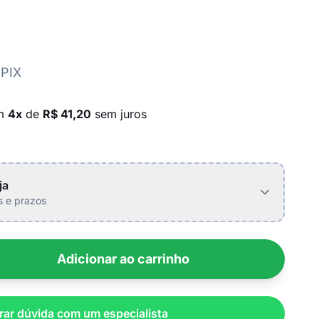
 PIX
em
4x
de
R$ 41,20
sem juros
ja
is e prazos
Adicionar ao carrinho
rar dúvida com um especialista