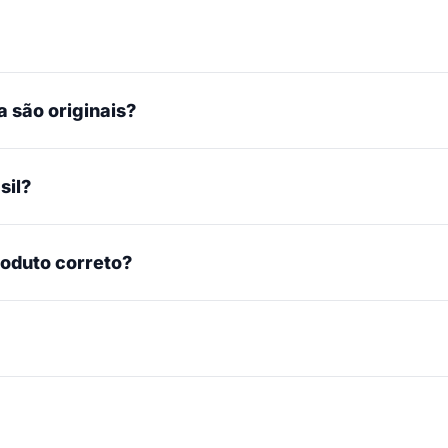
 são originais?
sil?
roduto correto?