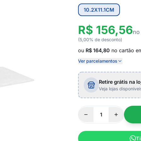
10.2X11.1CM
R$ 156,56
no
(5,00% de desconto)
ou
R$ 164,80
no cartão 
Ver parcelamentos
Retire grátis na lo
Veja lojas disponíve
Ti