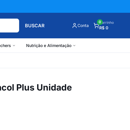
0
Carrinho
BUSCAR
Conta
R$ 0
chers
Nutrição e Alimentação
acol Plus Unidade