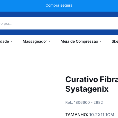
+150 mil avaliações
idade
Massageador
Meia de Compressão
Ske
Curativo Fibr
Systagenix
Ref.: 1806600 - 2982
TAMANHO:
10.2X11.1CM