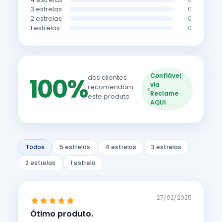
3 estrelas
0
2 estrelas
0
1 estrelas
0
Confiável
100%
dos clientes
via
recomendam
Reclame
este produto
AQUI
Todos
5 estrelas
4 estrelas
3 estrelas
2 estrelas
1 estrela
27/02/2025
Ótimo produto.