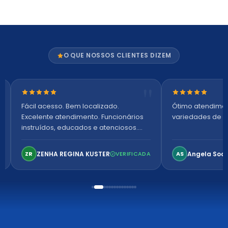
O QUE NOSSOS CLIENTES DIZEM
Nota 5 de 5 estrelas
Nota 5 de 5 es
Fácil acesso. Bem localizado.
Ótimo atendime
Excelente atendimento. Funcionários
variedades de p
instruídos, educados e atenciosos.
Ambiente arejado, espaçoso e
confortável. Perfeito!
ZENHA REGINA KUSTER
Angela Soa
ZR
VERIFICADA
AS