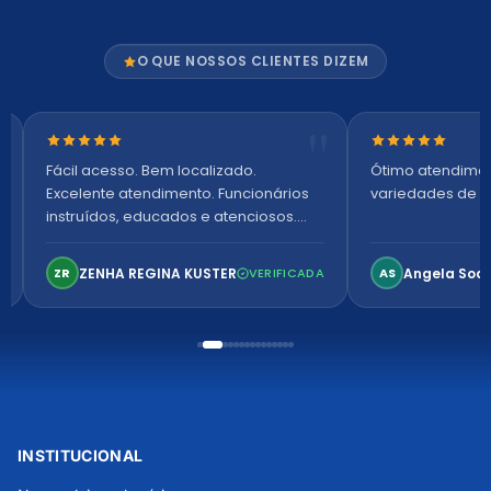
O QUE NOSSOS CLIENTES DIZEM
Nota 5 de 5 estrelas
Nota 5 de 5 es
Fácil acesso. Bem localizado.
Ótimo atendime
Excelente atendimento. Funcionários
variedades de p
instruídos, educados e atenciosos.
Ambiente arejado, espaçoso e
confortável. Perfeito!
ZENHA REGINA KUSTER
Angela Soa
ZR
VERIFICADA
AS
INSTITUCIONAL