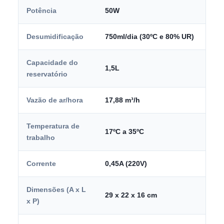
Potência
50W
Desumidificação
750ml/dia (30ºC e 80% UR)
Capacidade do
1,5L
reservatório
Vazão de ar/hora
17,88 m³/h
Temperatura de
17ºC a 35ºC
trabalho
Corrente
0,45A (220V)
Dimensões (A x L
29 x 22 x 16 cm
x P)